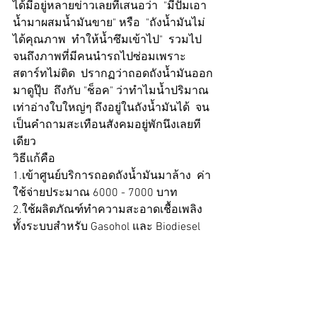
ได้มีอยู่หลายข่าวเลยที่เสนอว่า  "มีปั้มเอา
น้ำมาผสมน้ำมันขาย" หรือ  "ถังน้ำมันไม่
ได้คุณภาพ  ทำให้น้ำซึมเข้าไป"  รวมไป
จนถึงภาพที่มีคนนำรถไปซ่อมเพราะ
สตาร์ทไม่ติด  ปรากฏว่าถอดถังน้ำมันออก
มาดูปุ๊บ  ถึงกับ "ช็อค" ว่าทำไมน้ำปริมาณ
เท่าอ่างใบใหญ่ๆ ถึงอยู่ในถังน้ำมันได้  จน
เป็นคำถามสะเทือนสังคมอยู่พักนึงเลยที
เดียว
วิธีแก้คือ 
1.เข้าศูนย์บริการถอดถังน้ำมันมาล้าง  ค่า
ใช้จ่ายประมาณ 6000 - 7000 บาท  
2.ใช้ผลิตภัณฑ์ทำความสะอาดเชื้อเพลิง
ทั้งระบบสำหรับ Gasohol และ Biodiesel