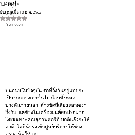
มาดู!
พลังงาน
อัปเดตเมื่อ
18 ธ.ค. 2562
News
ได้รับ NaN เต็ม 5 ดาว
Promotion
บนถนนในปัจจุบัน รถที่วิ่งกันอยู่แทบจะ
เป็นรถกลางเก่าขึ้นไปเกือบทั้งหมด 
บางคันภายนอก  ล้างขัดสีเสียสะอาดเงา
วิ้งวับ  แต่ข้างในเครื่องยนต์สกปรกมาก
โดยเฉพาะคุณสุภาพสตรีที่ ปกติแล้วจะให้
สามี  ไม่ก็นำรถเข้าศูนย์บริการให้ช่าง
ตรวจเช็คให้เลย  