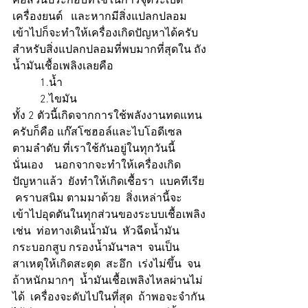
คือส่วนประกอบที่ใช้ในการจุดระเบิด
เครื่องยนต์   และหากมีสิ่งแปลกปลอม
เข้าไปก็จะทำให้เครื่องเกิดปัญหาได้ครับ  
สำหรับสิ่งแปลกปลอมที่พบมากที่สุดใน ถัง
น้ำมันเชื้อเพลิงเลยคือ  
          1.น้ำ  
          2.ไขมัน 
ทั้ง 2 ตัวนี้เกิดจากการใช้พลังงานทดแทน
ครับก็คือ แก๊สโซฮอล์และไบโอดีเซล  
ตามลำดับ ที่เราใช้กันอยู่ในทุกวันนี้
นั่นเอง    นอกจากจะทำให้เครื่องเกิด
ปัญหาแล้ว  ยังทำให้เกิดเชื้อรา  แบคทีเรีย 
 คราบสนิม ตามมาด้วย  สิ่งเหล่านี้จะ
เข้าไปอุดตันในทุกส่วนของระบบเชื้อเพลิง
เช่น  ท่อทางเดินน้ำมัน  หัวฉีดน้ำมัน  
กระบอกสูบ กรองน้ำมันฯลฯ  จนเป็น
สาเหตุให้เกิดสะดุด  สะอึก  เร่งไม่ขึ้น  จน
ถ้าหนักมากๆ  น้ำมันเชื้อเพลิงไหลผ่านไม่
ได้  เครื่องจะดับไปในที่สุด  ถ้าพอจะจำกัน