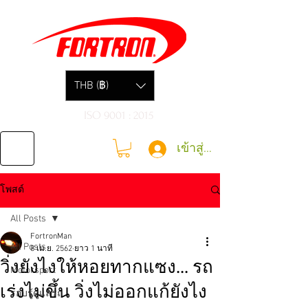
THB (฿)
ISO 9001 : 2015
เข้าสู่ระบบ
โพสต์
All Posts
FortronMan
All Posts
8 เม.ย. 2562
ยาว 1 นาที
วิ่งยังไงให้หอยทากแซง... รถ
Motorsport
เร่งไม่ขึ้น วิ่งไม่ออกแก้ยังไง
รอบรู้ดูแลรถ