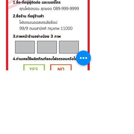
ส่งข้อมูลมาที่
Email :
info@force.co.th
Line : @fortron
Facebook Inbox : m.me/FortronGroup
สามารถติดต่อสอบถามข้อมูลเพิ่มเติมได้ที่
โทร :
02-961-3717-8
,
02-961-3727
ทางเราจะติดต่อกลับไปในไม่ช้า ขอบคุณ