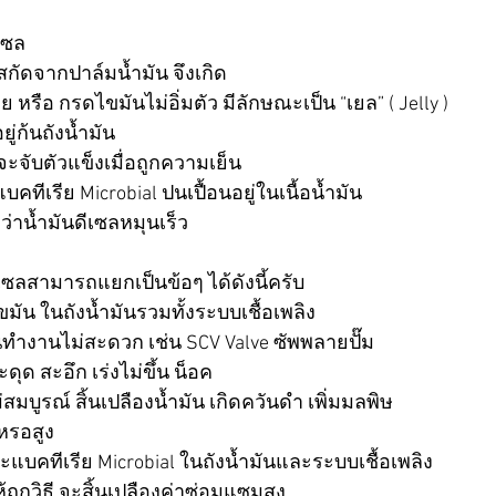
เซล 
กัดจากปาล์มน้ำมัน จึงเกิด
รือ กรดไขมันไม่อิ่มตัว มีลักษณะเป็น “เยล” ( Jelly ) 
ู่ก้นถังน้ำมัน 
่จะจับตัวแข็งเมื่อถูกความเย็น 
แบคทีเรีย Microbial ปนเปื้อนอยู่ในเนื้อน้ำมัน 
ว่าน้ำมันดีเซลหมุนเร็ว 
สามารถแยกเป็นข้อๆ ได้ดังนี้ครับ 
ขมัน ในถังน้ำมันรวมทั้งระบบเชื้อเพลิง
นทำงานไม่สะดวก เช่น SCV Valve ซัพพลายปั๊ม 
ดุด สะอึก เร่งไม่ขึ้น น็อค 
มบูรณ์ สิ้นเปลืองน้ำมัน เกิดควันดำ เพิ่มมลพิษ
กหรอสูง
ละแบคทีเรีย Microbial ในถังน้ำมันและระบบเชื้อเพลิง
ถูกวิธี จะสิ้นเปลืองค่าซ่อมแซมสูง