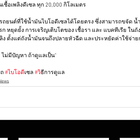
นเชื้อเพลิงดีเซล ทุก 20,000 กิโลเมตร
แลรถยนต์ที่ใช้น้ำมันไบโอดีเซลได้โดยตรง ซึ่งสามารถขจัด 
รก หยุดยั้ง การเจริญเติบโตของ เชื้อรา และ แบคทีเรีย ในถ
ิง ตั้งแต่ถังน้ำมันจนถึงปลายหัวฉีด และประหยัดค่าใช้จ่ายกว
 ไม่มีปัญหา ถ้าดูแลเป็น"
รถ 
#ไบโอด
ีเซล 
#ว
ิธีการดูแล
News