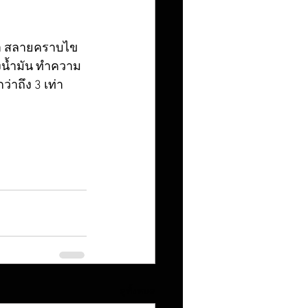
น้ำ สลายคราบไข
ังน้ำมัน ทำความ
่าถึง 3 เท่า
ดูทั้งหมด