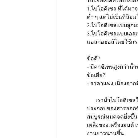
ไบโอดีเซลหรือดีโซฮอล
1.ไบโอดีเซล ที่ได้มา
ต่ำ ๆ แต่ไม่เป็นที่นิยมใ
2.ไบโอดีเซลแบบลูกผส
3.ไบโอดีเซลแบบเอสเท
แอลกอฮอล์โดยใช้กรดหร
ข้อดี? 
- มีค่าซีเทนสูงกว่าน้
ข้อเสีย? 
- ราคาแพง เนื่องจากม
       เรานำไบโอดีเซลในรูป Ester มาใช้ทดแทนน้ำมันดีเซลจากปิโตรเลียม เพราะไบโอดีเซล มีองค์
ประกอบของสารออกซิเ
สมบูรณ์หมดจดยิ่งขึ้น 
เพลิงของเครื่องยนต์ เ
งานยาวนานขึ้น