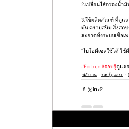
2.เปลี่ยนไส้กรองน้ำมั
3.ใช้ผลิตภัณฑ์ ที่ดู
มัน คราบสนิม สิ่งสกป
สะอาดทั้งระบบเชื้อเพล
"ไบโอดีเซลใช้ได้ ใช้ดี
#Fortron
#รอบร
ู้ดูแล
พลังงาน
รอบรู้ดูแลรถ
โพสต์ล่าสุด