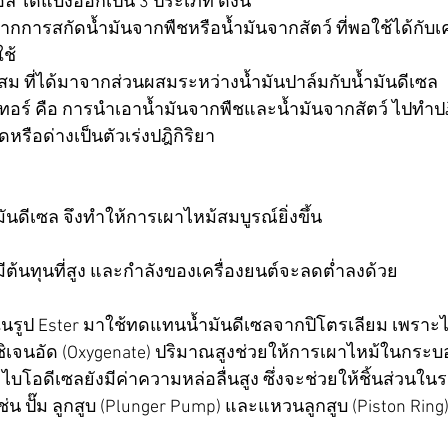
์ ได้แบ่งออกเป็น 3 ประเภท ดังนี้
จากการสกัดน้ำมันจากพืชหรือน้ำมันจากสัตว์ ที่พอใช้ได้กับเ
ช้ 
ม ที่ได้มาจากส่วนผสมระหว่างน้ำมันปาล์มกับน้ำมันดีเซล
อร์ คือ การนำเอาน้ำมันจากพืชและน้ำมันจากสัตว์ ไปทำปฎิ
ือด่างเป็นตัวเร่งปฎิกิริยา 
ำมันดีเซล จึงทำให้การเผาไหม้สมบูรณ์ยิ่งขึ้น 
ีต้นทุนที่สูง และกำลังของเครื่องยนต์จะลดต่ำลงด้วย
จนอัด (Oxygenate) ปริมาณสูงช่วยให้การเผาไหม้ในกระบ
ไบโอดีเซลยังมีค่าความหล่อลื่นสูง ซึ่งจะช่วยให้ชิ้นส่วนในร
ช่น ปั๊ม ลูกสูบ (Plunger Pump) และแหวนลูกสูบ (Piston Ring)