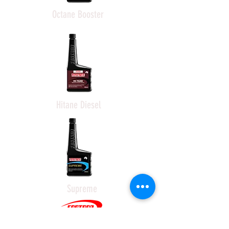
Octane Booster
Hitane Diesel
Supreme
Ownership