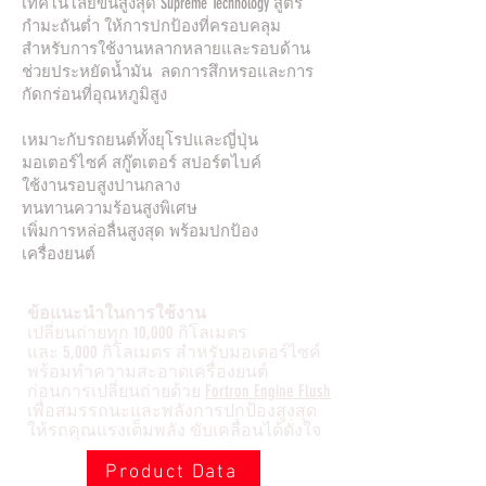
เทคโนโลยีขั้นสูงสุด Supreme Technology สูตร
กำมะถันต่ำ ให้การปกป้องที่ครอบคลุม
สำหรับการใช้งานหลากหลายและรอบด้าน
ช่วยประหยัดน้ำมัน ลดการสึกหรอและการ
กัดกร่อนที่อุณหภูมิสูง
เหมาะกับรถยนต์ทั้งยุโรปและญี่ปุ่น
มอเตอร์ไซค์ สกู๊ตเตอร์ สปอร์ตไบค์
ใช้งานรอบสูงปานกลาง
ทนทานความร้อนสูงพิเศษ
เพิ่มการหล่อลื่นสูงสุด พร้อมปกป้อง
เครื่องยนต์
ข้อแนะนำในการใช้งาน
เปลี่ยนถ่ายทุก 10,000 กิโลเมตร
และ 5,000 กิโลเมตร สำหรับมอเตอร์ไซค์
พร้อมทำความสะอาดเครื่องยนต์
ก่อนการเปลี่ยนถ่ายด้วย
Fortron Engine Flush
เพื่อสมรรถนะและพลังการปกป้องสูงสุด
ให้รถคุณแรงเต็มพลัง ขับเคลื่อนได้ดั่งใจ
Product Data