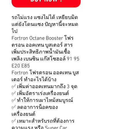
รถไม่แรง แซงไม่ได้ เหยียบมิด
แต่ยังโดนแซง ปัญหานี้จะหมด
ไป
Fortron Octane Booster โฟร
ตรอน ออคเทน บูสเตอร์ สาร
เพิ่มประสิทธิภาพน้ำมันเชื้อ
เพลิง เบนซิน แก๊สโซฮอล์ 91 95
E20 E85
Fortron โฟรตรอน ออคเทน บูส
เตอร์ ทำอะไรได้บ้าง
✅ เพิ่มค่าออคเทนมากถึง 3 จุด
✅ เพิ่มอัตราเร่งเครื่องยนต์
✅ ทำให้การเผาไหม้สมบูรณ์
✅ ลดอาการน็อคของ
เครื่องยนต์
✅ เหมาะสำหรับรถที่ต้องการ
ความแรง หรือ Super Car