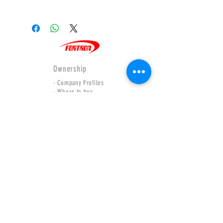
11.00 น.
วิธีที่ 1 โอนชำระตรงผ่านธนาคาร
ออเดอร์หลังจาก 11.00 จะจัดส่งในวันถัด
ชื่อบัญชี : บริษัท ฟอร์ซอินเตอร์
ไป
เนชั่นแนล
ค่าจัดส่งต่อรายการ
ธนาคารกสิกรไทย สาขาโรบินสัน ศรี
ไปรษณีย์ไทย EMS (ThaiPost) 50 บาท
สมาน
(1-3 วัน)
เลขที่บัญชี 643-2-03931-3
หากซื้อครบ 1000 บาทขึ้นไป [[ จัดส่งฟรี
Ownership
เมื่อชำระแล้วกรุณาแจ้งชำระพร้อมหลัก
ทั่วประเทศ ]]
- Company Profiles
ฐานผ่าน
- Where to buy
Line : @‌fortron
- Wholesales
Email : info@force.co.th /
- Product
adforcemkt@gmail.com
- Online Store
[ New] วิธีที่ 2 QR Promptpay / บัตร
- Privacy&Policy
- Shipping&Return
เครดิต
ในหน้าชำระเงิน ลูกค้าสามารถกดตัว
Our Relations
เลือก Opn Payment เพื่อชำระผ่านแอพ
- Force international CO.,LTD
ธนาคาร หรือ บัตรเครดิตได้ทันที
- Autoquiks
สำหรับลูกค้าที่ต้องการชำระแบบเก็บเงิน
ปลายทาง
Contact Info : 69/37 Force Building moo.1
ขณะนี้ทางหน้าเว็บเรายังไม่มีบริการเก็บ
Tiwanon-Road, BanMai, Pakkret, Nonthaburi
เงินปลายทาง
11120
ลูกค้าสามารถใช้บริการผ่านช่องทาง