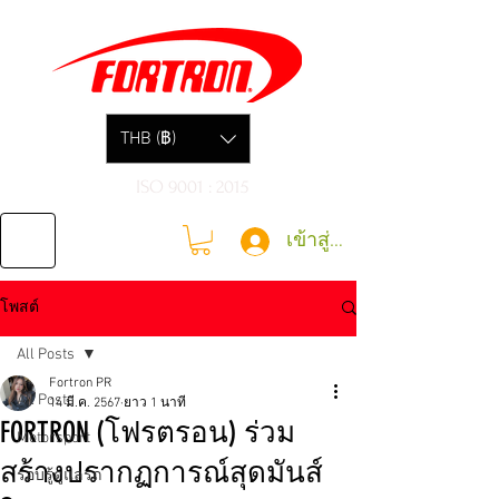
THB (฿)
ISO 9001 : 2015
เข้าสู่ระบบ
โพสต์
All Posts
Fortron PR
All Posts
14 มี.ค. 2567
ยาว 1 นาที
FORTRON (โฟรตรอน) ร่วม
Motorsport
สร้างปรากฏการณ์สุดมันส์
รอบรู้ดูแลรถ