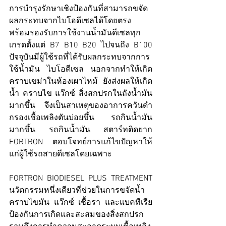
การบำรุงรักษาเชิงป้องกันที่สามารถขจัด
ผลกระทบจากไบโอดีเซลได้โดยตรง 
พร้อมรองรับการใช้งานน้ำมันดีเซลทุก
เกรดตั้งแต่ 
B7 B10
 B20 ไปจนถึง B100 
ปัจจุบันมีผู้ใช้รถที่ได้รับผลกระทบจากการ
ใช้น้ำมัน ไบโอดีเซล นอกจากทำให้เกิด
คราบเขม่าในห้องเผาไหม้ ยังส่งผลให้เกิด
น้ำ คราบไข แว๊กซ์ สิ่งสกปรกในถังน้ำมัน
มากขึ้น จึงเป็นสาเหตุของอาการควันดำ 
กรองเชื้อเพลิงตันบ่อยขึ้น รถกินน้ำมัน
มากขึ้น รถกินน้ำมัน สตาร์ทติดยาก 
FORTRON ตอบโจทย์การแก้ไขปัญหาให้
แก่ผู้ใช้รถสายดีเซลโดยเฉพาะ 
FORTRON BIODIESEL PLUS TREATMENT 
นวัตกรรมหนึ่งเดียวที่ช่วยในการขจัดน้ำ 
คราบไขมัน แว๊กซ์ เชื้อรา และแบคทีเรีย 
ป้องกันการเกิดและสะสมของสิ่งสกปรก 