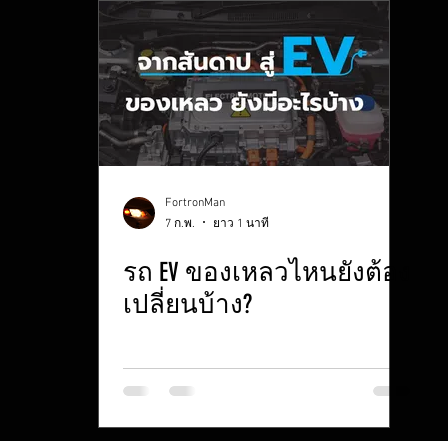
FortronMan
7 ก.พ.
ยาว 1 นาที
รถ EV ของเหลวไหนยังต้อง
เปลี่ยนบ้าง?